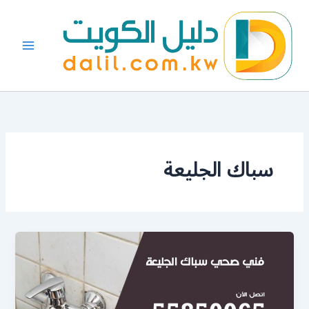
خطي
لى
لمحتوى
سباك الجليعة