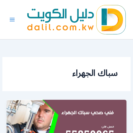
خطي
لى
لمحتوى
سباك الجهراء