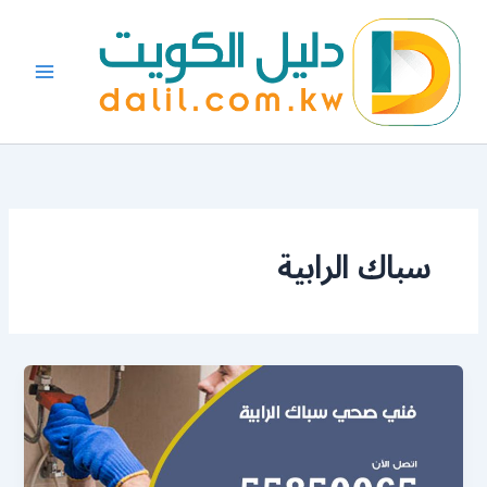
خطي
لى
لمحتوى
سباك الرابية