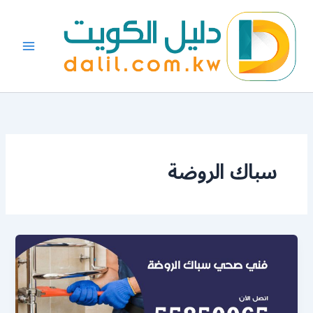
خطي
لى
لمحتوى
سباك الروضة