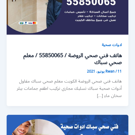
ادوات صحية
هاتف فني صحي الروضة / 55850065 / معلم
صحي سباك
11 يونيو، 2021
/
Rwan
هاتف فني صحي الروضة الكويت معلم صحي سباك مقاول
أدوات صحية سباك تسليك مجاري تركيب اطقم جمامات بيلر
سخان ماء […]