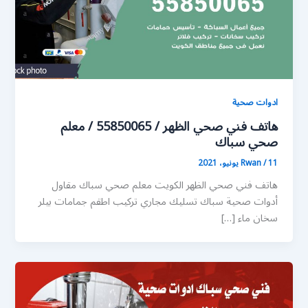
ادوات صحية
هاتف فني صحي الظهر / 55850065 / معلم
صحي سباك
11 يونيو، 2021
/
Rwan
هاتف فني صحي الظهر الكويت معلم صحي سباك مقاول
أدوات صحية سباك تسليك مجاري تركيب اطقم جمامات بيلر
سخان ماء […]