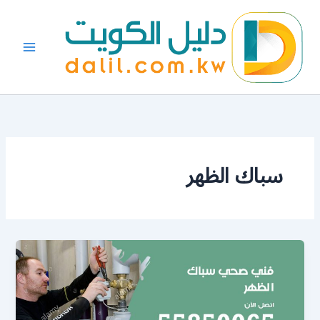
خطي
لى
لمحتوى
سباك الظهر