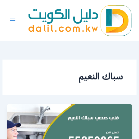
خطي
لى
لمحتوى
سباك النعيم