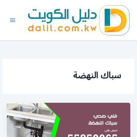
خطي
لى
لمحتوى
سباك النهضة