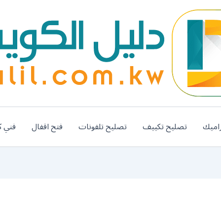
اميك
تصليح تكييف
تصليح تلفونات
فتح اقفال
فني ك