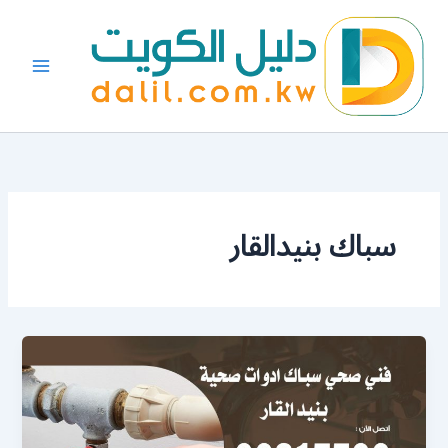
خطي
لى
لمحتوى
سباك بنيدالقار