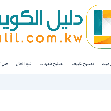
اميك
تصليح تكييف
تصليح تلفونات
فتح اقفال
فني ك