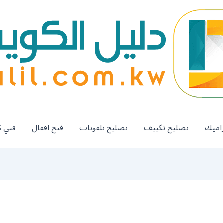
اميك
تصليح تكييف
تصليح تلفونات
فتح اقفال
فني ك