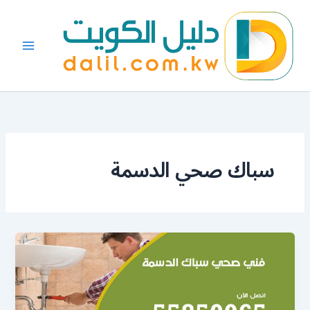
خطي
لى
لمحتوى
سباك صحي الدسمة