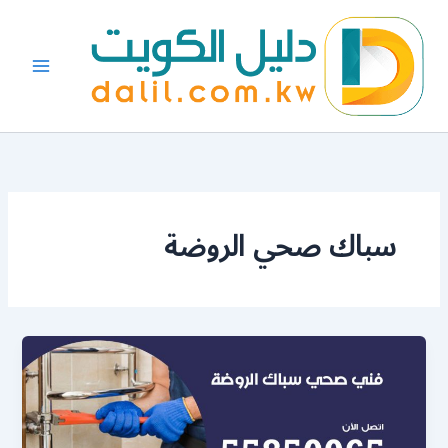
خطي
لى
لمحتوى
سباك صحي الروضة