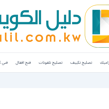
اميك
تصليح تكييف
تصليح تلفونات
فتح اقفال
فني ك