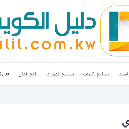
اميك
تصليح تكييف
تصليح تلفونات
فتح اقفال
فني ك
ي