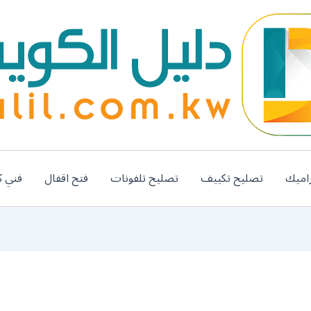
اميك
تصليح تكييف
تصليح تلفونات
فتح اقفال
فني ك