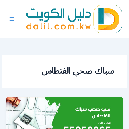
خطي
لى
لمحتوى
سباك صحي الفنطاس