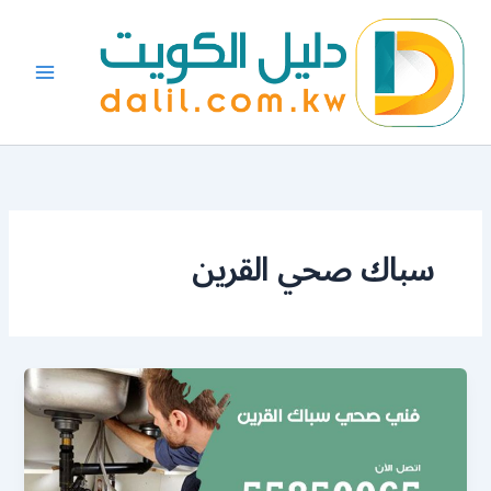
خطي
لى
لمحتوى
سباك صحي القرين