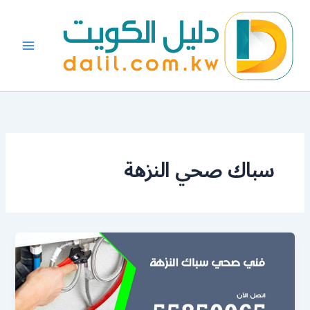
خطي
لى
لمحتوى
سباك صحي النزهة