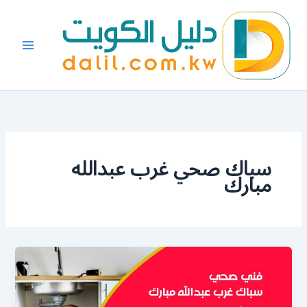
خطي
لى
لمحتوى
سباك صحي غرب عبدالله
مبارك