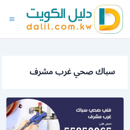
خطي
لى
لمحتوى
سباك صحي غرب مشرف