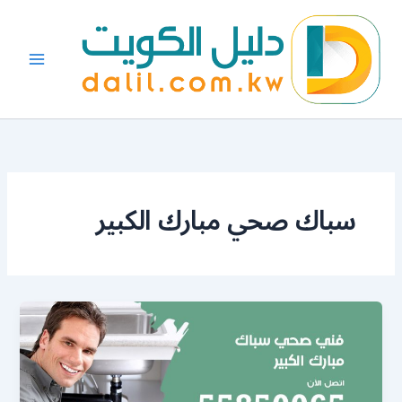
خطي
لى
لمحتوى
سباك صحي مبارك الكبير