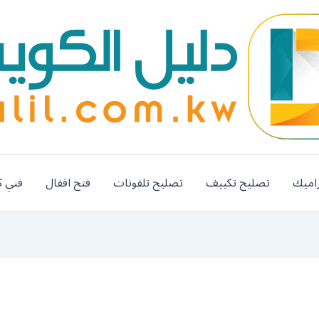
اميك
تصليح تكييف
تصليح تلفونات
فتح اقفال
فني ك