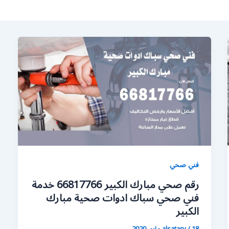
فني صحي
رقم صحي مبارك الكبير 66817766 خدمة
فني صحي سباك ادوات صحية مبارك
الكبير
18 مايو، 2020
/
alsatary