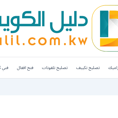
اميك
تصليح تكييف
تصليح تلفونات
فتح اقفال
فني ك