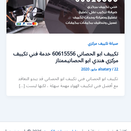
صيانة تكييف مركزي
تكييف ابو الحصاني 60615556 خدمة فني تكييف
مركزي هندي ابو الحصانيممتاز
22 مايو، 2020
/
alsatary
تكييف ابو الحصاني فني تكييف ابو الحصاني قد يبدو التعاقد
مع أفضل فني لتكييف الهواء مهمة سهلة ، لكنها ليست […]