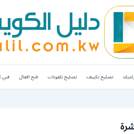
اميك
تصليح تكييف
تصليح تلفونات
فتح اقفال
فني ك
شرة