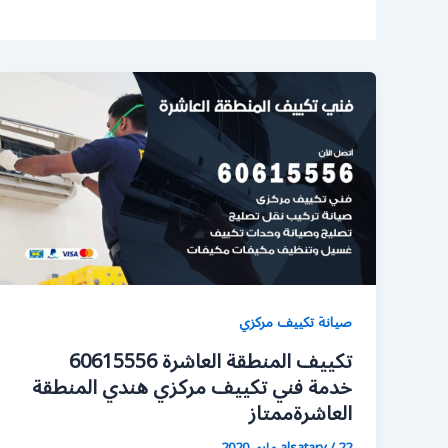
صيانة تكييف مركزي
تكييف المنطقة العاشرة 60615556
خدمة فني تكييف مركزي هندي المنطقة
العاشرةممتاز
22 مايو، 2020
/
alsatary