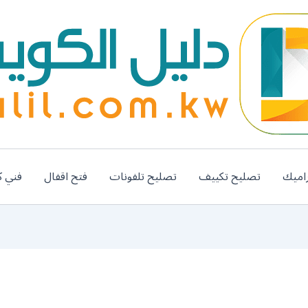
اميك
تصليح تكييف
تصليح تلفونات
فتح اقفال
فني ك