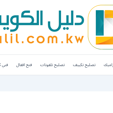
اميك
تصليح تكييف
تصليح تلفونات
فتح اقفال
فني ك