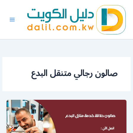
خطي
لى
لمحتوى
صالون رجالي متنقل البدع