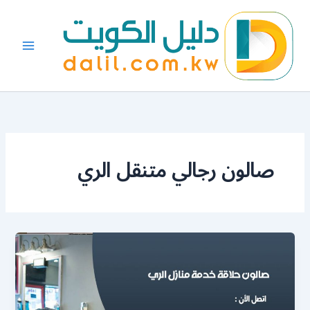
خطي
لى
لمحتوى
صالون رجالي متنقل الري