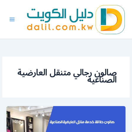
خطي
لى
لمحتوى
صالون رجالي متنقل العارضية
الصناعية