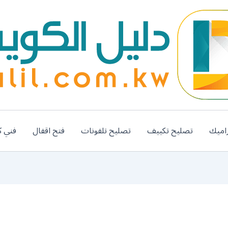
اميك
تصليح تكييف
تصليح تلفونات
فتح اقفال
فني ك