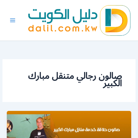
خطي
لى
لمحتوى
صالون رجالي متنقل مبارك
الكبير