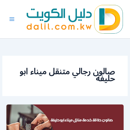
خطي
لى
لمحتوى
صالون رجالي متنقل ميناء ابو
حليفة