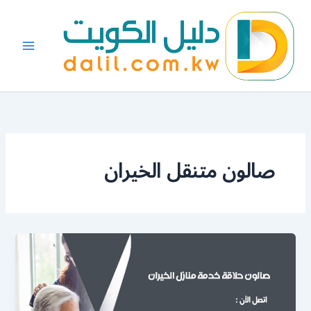
خطي
لى
لمحتوى
صالون متنقل الخيران