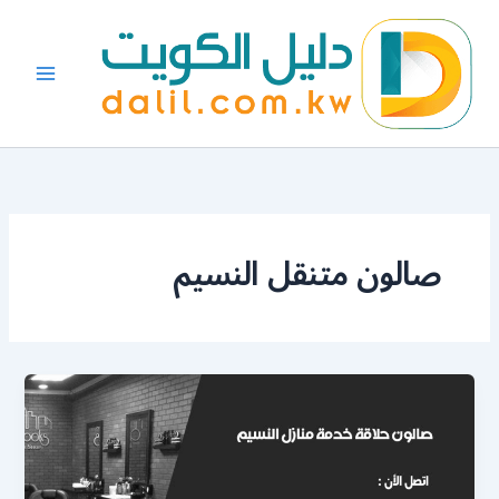
خطي
لى
لمحتوى
صالون متنقل النسيم