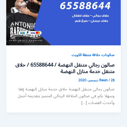
صالونات حلاقة متنقلة الكويت
صالون رجالي متنقل النهضة / 65588644 / حلاق
متنقل خدمة منازل النهضة
28 ديسمبر، 2020
/
Rwan
صالون رجالي متنقل النهضة حلاق خدمة منازل النهضة إهلا
وسهلا بكم في صالون الحلاقة الرجالي المتميز بتقديمه أجمل
وأحدث القصات […]