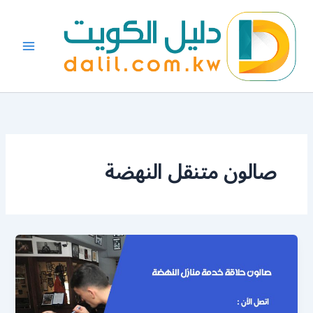
خطي
لى
لمحتوى
صالون متنقل النهضة