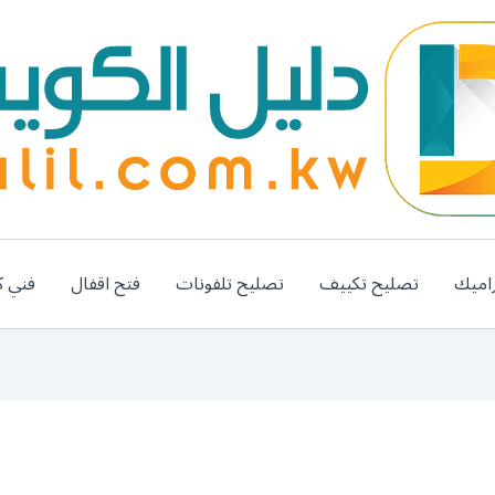
اميك
تصليح تكييف
تصليح تلفونات
فتح اقفال
فني ك