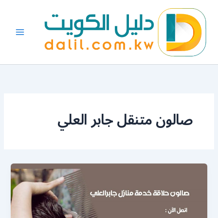
خطي
لى
لمحتوى
صالون متنقل جابر العلي