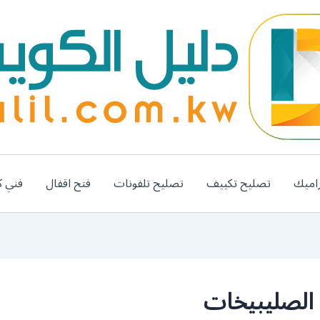
اميك
تصليح تكييف
تصليح تلفونات
فتح اقفال
فني ك
الصليبيخات