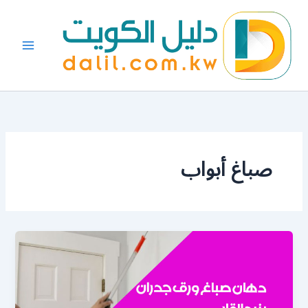
خطي
لى
لمحتوى
صباغ أبواب