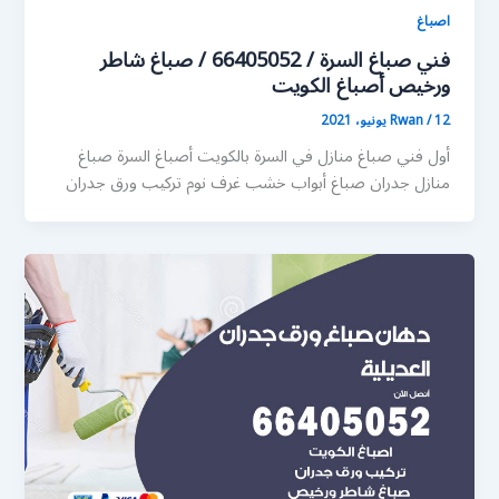
اصباغ
فني صباغ السرة / 66405052 / صباغ شاطر
ورخيص أصباغ الكويت
12 يونيو، 2021
/
Rwan
أول فني صباغ منازل في السرة بالكويت أصباغ السرة صباغ
منازل جدران صباغ أبواب خشب غرف نوم تركيب ورق جدران