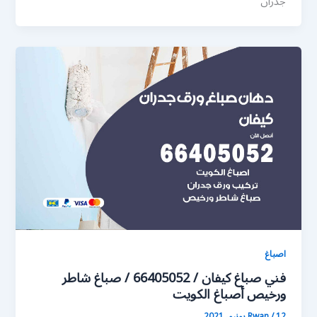
جدران
اصباغ
فني صباغ كيفان / 66405052 / صباغ شاطر
ورخيص أصباغ الكويت
12 يونيو، 2021
/
Rwan