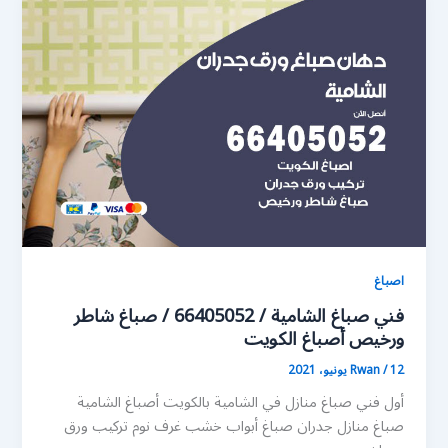
اصباغ
فني صباغ الشامية / 66405052 / صباغ شاطر
ورخيص أصباغ الكويت
12 يونيو، 2021
/
Rwan
أول فني صباغ منازل في الشامية بالكويت أصباغ الشامية
صباغ منازل جدران صباغ أبواب خشب غرف نوم تركيب ورق