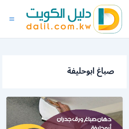
خطي
لى
لمحتوى
صباغ ابوحليفة