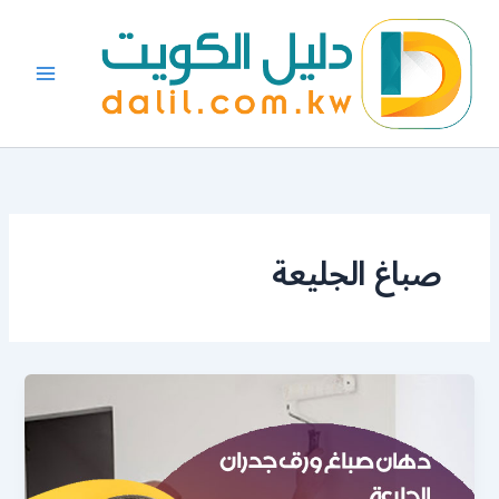
خطي
لى
لمحتوى
صباغ الجليعة