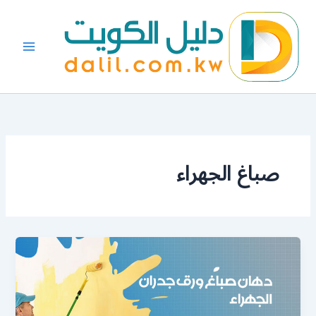
خطي
لى
لمحتوى
صباغ الجهراء