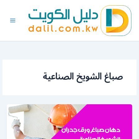
خطي
لى
لمحتوى
صباغ الشويخ الصناعية