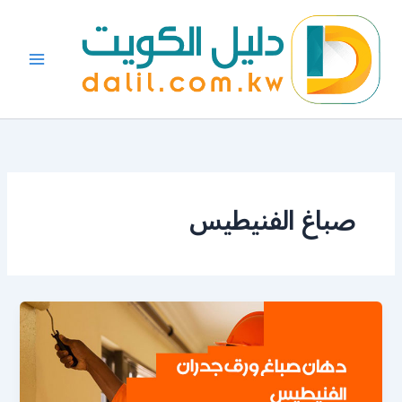
خطي
لى
لمحتوى
صباغ الفنيطيس