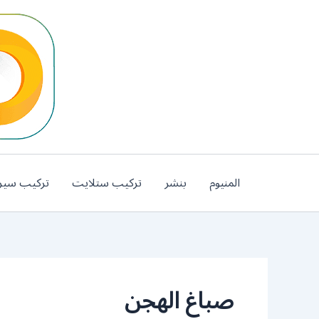
خطي
لى
لمحتوى
المنيوم
بنشر
تركيب ستلايت
تركيب سير
صباغ الهجن