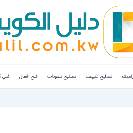
اميك
تصليح تكييف
تصليح تلفونات
فتح اقفال
فني ك