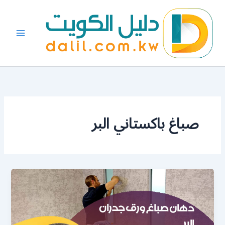
خطي
لى
لمحتوى
صباغ باكستاني البر