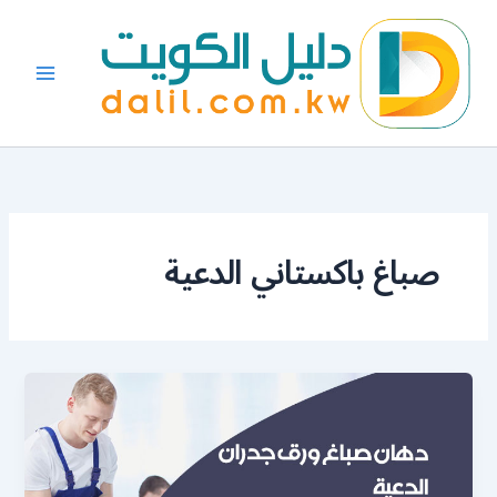
خطي
لى
لمحتوى
صباغ باكستاني الدعية