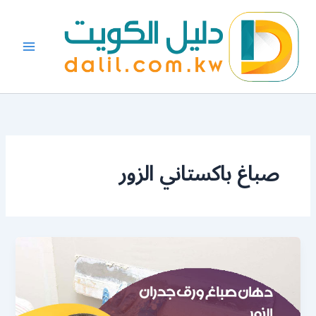
خطي
لى
لمحتوى
صباغ باكستاني الزور